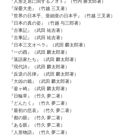
『人形芝居に関するノオト』（竹内 勝太郎著）
『深憂大患』（竹越 三叉著）
『世界の日本乎、亜細亜の日本乎』（竹越 三叉著）
『日本の真の姿』（竹越 与三郎著）
『古事記』（武田 祐吉著）
『古事記』（武田 祐吉著）
『日本三文オペラ』（武田 麟太郎著）
『一の酉』（武田 麟太郎著）
『落語家たち』（武田 麟太郎著）
『現代詩』（武田 麟太郎著）
『反逆の呂律』（武田 麟太郎著）
『大凶の籤』（武田 麟太郎著）
『釜ヶ崎』（武田 麟太郎著）
『日輪草』（竹久 夢二著）
『どんたく』（竹久 夢二著）
『最初の悲哀』（竹久 夢二著）
『都の眼』（竹久 夢二著）
『ある眼』（竹久 夢二著）
『人形物語』（竹久 夢二著）