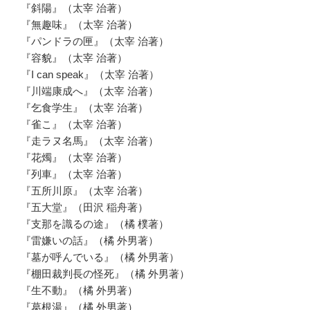
『斜陽』（太宰 治著）
『無趣味』（太宰 治著）
『パンドラの匣』（太宰 治著）
『容貌』（太宰 治著）
『I can speak』（太宰 治著）
『川端康成へ』（太宰 治著）
『乞食学生』（太宰 治著）
『雀こ』（太宰 治著）
『走ラヌ名馬』（太宰 治著）
『花燭』（太宰 治著）
『列車』（太宰 治著）
『五所川原』（太宰 治著）
『五大堂』（田沢 稲舟著）
『支那を識るの途』（橘 樸著）
『雷嫌いの話』（橘 外男著）
『墓が呼んでいる』（橘 外男著）
『棚田裁判長の怪死』（橘 外男著）
『生不動』（橘 外男著）
『葛根湯』（橘 外男著）