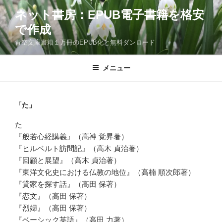
コ
ネット書房：EPUB電子書籍を格安
ン
で作成
テ
ン
青空文庫書籍１万冊のEPUB化と無料ダンロード
ツ
へ
メニュー
ス
キ
ッ
「た」
プ
た
『般若心経講義』（高神 覚昇著）
『ヒルベルト訪問記』（高木 貞治著）
『回顧と展望』（高木 貞治著）
『東洋文化史における仏教の地位』（高楠 順次郎著）
『貸家を探す話』（高田 保著）
『恋文』（高田 保著）
『烈婦』（高田 保著）
『ベーシック英語』（高田 力著）